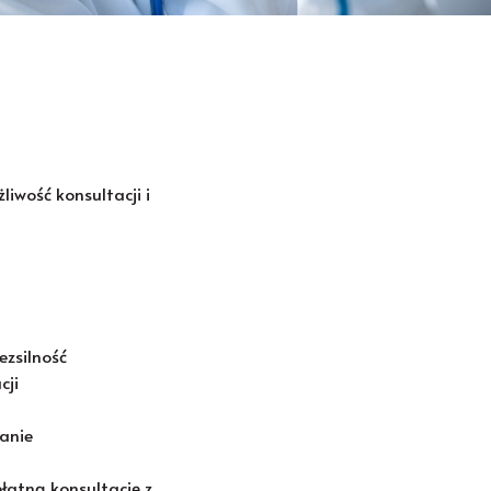
iwość konsultacji i
ezsilność
cji
anie
atną konsultację z