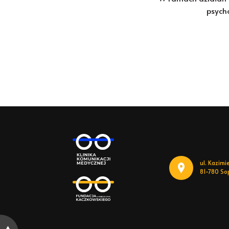
psych
ul. Kazimi
81-780 So