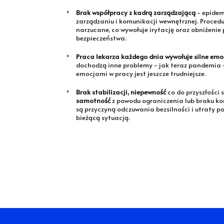
Brak współpracy z kadrą zarządzającą
- epidem
zarządzaniu i komunikacji wewnętrznej. Procedu
narzucane, co wywołuje irytację oraz obniżenie
bezpieczeństwa.
Praca lekarza każdego dnia wywołuje silne emo
dochodzą inne problemy - jak teraz pandemia -
emocjami w pracy jest jeszcze trudniejsze.
Brak stabilizacji, niepewność
co do przyszłości sw
samotność
z powodu ograniczenia lub braku kon
są przyczyną odczuwania bezsilności i utraty p
bieżącą sytuacją.