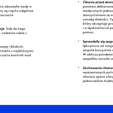
Obawa przed skorz
ia obnażyła wady w
pomimo deklarowane
ry są często odgórnie
medycznych jednoc
 poczucia
skorzystaniem ze w
oznakę słabości. T
który akceptuje pr
i w dyskomforcie p
cje
. Gdy do tego
pomoc.
 radzenie sobie z
Sprawdziły się zesp
lęku praca we wzaj
ojej i bliskich,
zespole korzystnie 
taktu z najbliższymi,
W obliczu pandemii
oczucia kontroli nad
zespołów, wzrosła w
Zachowanie równow
wymienianych potr
obszary spoza sfer
jednocześnie trudn