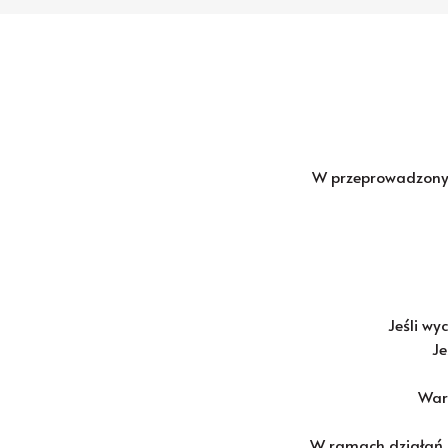
W przeprowadzon
Jeśli wy
Je
War
W ramach działań 