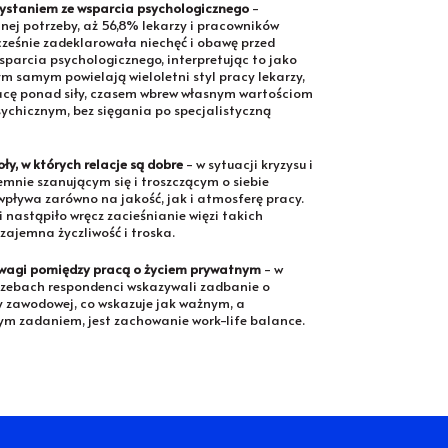
ystaniem ze wsparcia psychologicznego
-
j potrzeby, aż 56,8% lekarzy i pracowników
ześnie zadeklarowała niechęć i obawę przed
sparcia psychologicznego, interpretując to jako
ym samym powielają wieloletni styl pracy lekarzy,
acę ponad siły, czasem wbrew własnym wartościom
sychicznym, bez sięgania po specjalistyczną
oły, w których relacje są dobre
- w sytuacji kryzysu i
emnie szanującym się i troszczącym o siebie
wpływa zarówno na jakość, jak i atmosferę pracy.
 nastąpiło wręcz zacieśnianie więzi takich
zajemna życzliwość i troska.
agi pomiędzy pracą o życiem prywatnym
- w
zebach respondenci wskazywali zadbanie o
y zawodowej, co wskazuje jak ważnym, a
ym zadaniem, jest zachowanie work-life balance.