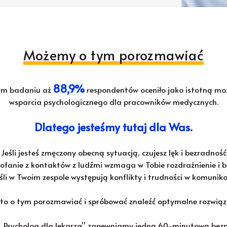
Możemy o tym porozmawiać
88,9%
ym badaniu aż
respondentów oceniło jako istotną możl
wsparcia psychologicznego dla pracowników medycznych.
Dlatego jesteśmy tutaj dla Was.
Jeśli jesteś zmęczony obecną sytuacją, czujesz lęk i bezradność
cofanie z kontaktów z ludźmi wzmaga w Tobie rozdrażnienie i b
śli w Twoim zespole występują konflikty i trudności w komunika
to o tym porozmawiać i spróbować znaleźć optymalne rozwiąz
„Psycholog dla lekarza” zapewniamy jedną 60-minutową bezpł