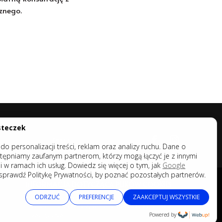
znego.
steczek
Zespół
o personalizacji treści, reklam oraz analizy ruchu. Dane o
Baza wiedzy
tępniamy zaufanym partnerom, którzy mogą łączyć je z innymi
Sopocki Areopag
 w ramach ich usług. Dowiedz się więcej o tym, jak
Google
Etyczny
 sprawdź Politykę Prywatności, by poznać pozostałych partnerów.
Blog
INFORMACJA DOTYCZĄCA PLIKÓW COOKIES
Kontakt
Strona korzysta z plików cookies. Możesz określić warunki
ODRZUĆ
PREFERENCJE
ZAAKCEPTUJ WSZYSTKIE
dostępu lub przechowywania plików cookies w Twojej
przeglądarce.
Powered by