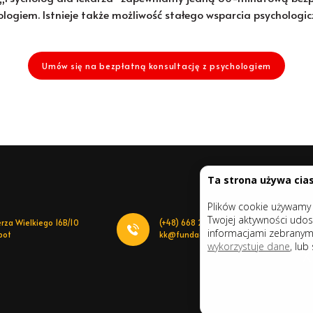
ologiem. Istnieje także możliwość stałego wsparcia psychologic
Umów się na bezpłatną konsultację z psychologiem
Ta strona używa cia
Plików cookie używamy d
Twojej aktywności udos
erza Wielkiego 16B/10
(+48) 668 222 309
informacjami zebranymi
pot
kk@fundacjakaczkowskiego.org
wykorzystuje dane
, lub
X