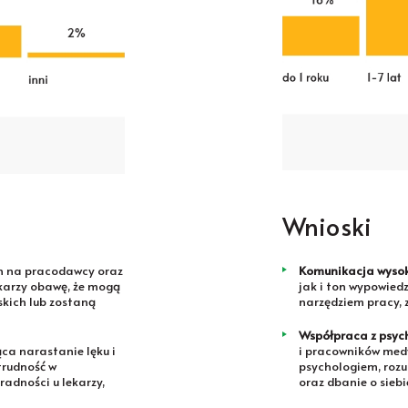
Wnioski
ch na pracodawcy oraz
Komunikacja wysoki
karzy obawę, że mogą
jak i ton wypowiedz
skich lub zostaną
narzędziem pracy, 
Współpraca z psyc
a narastanie lęku i
i pracowników medy
trudność w
psychologiem, rozu
radności u lekarzy,
oraz dbanie o siebi