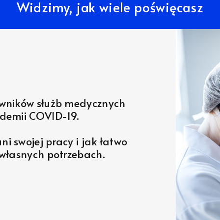
Widzimy, jak wiele poświęcasz
wników służb medycznych
ndemii COVID-19.
ni swojej pracy i jak łatwo
własnych potrzebach.